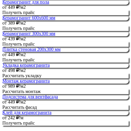
Керамогранит для пола
от
449
/м2
Получить прайс
Керамогранит 600х600 мм
от
389
/м2
Получить прайс
Керамогранит 300х300 мм
от
439
/м2
Получить прайс
Плитка стеновая 200х300 мм
от
449
/м2
Получить прайс
Укладка керамогранита
от
498
/м2
Рассчитать укладку
Монтаж керамогранита
от
989
/м2
Рассчитать монтаж
Подсистема для вентфасада
от
449
/м2
Рассчитать фасад
Клей для керамогранита
от
242
/м
Получить прайс