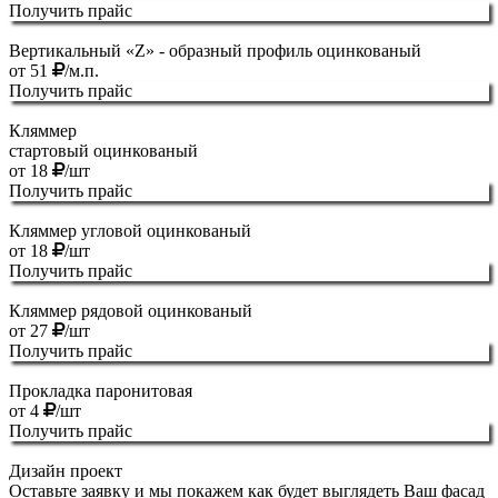
Получить прайс
Вертикальный «Z» - образный профиль оцинкованый
от
51
/м.п.
Получить прайс
Кляммер
стартовый оцинкованый
от
18
/шт
Получить прайс
Кляммер угловой оцинкованый
от
18
/шт
Получить прайс
Кляммер рядовой оцинкованый
от
27
/шт
Получить прайс
Прокладка паронитовая
от
4
/шт
Получить прайс
Дизайн проект
Оставьте заявку и мы покажем как будет выглядеть Ваш фасад