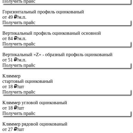
Получить прайс
Горизонтальный профиль оцинкованый
от
49
/м.п.
Получить прайс
Вертикальный профиль оцинкованый основной
от
84
/м.п.
Получить прайс
Вертикальный «Z» - образный профиль оцинкованый
от
51
/м.п.
Получить прайс
Кляммер
стартовый оцинкованый
от
18
/шт
Получить прайс
Кляммер угловой оцинкованый
от
18
/шт
Получить прайс
Кляммер рядовой оцинкованый
от
27
/шт