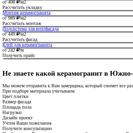
от
498
/м2
Рассчитать укладку
Монтаж керамогранита
от
989
/м2
Рассчитать монтаж
Подсистема для вентфасада
от
449
/м2
Рассчитать фасад
Клей для керамогранита
от
242
/м
Получить прайс
Не знаете какой керамогранит в Южно-
Мы можем отправить к Вам замерщика, который снимет все р
При подборе материала учитываем:
Цвет плитки
Размер фасада
Площадь пола
Нагрузки
Дизайн проект
Учтем Ваши пожелания
Получите консультацию