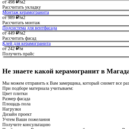
от
498
/м2
Рассчитать укладку
Монтаж керамогранита
от
989
/м2
Рассчитать монтаж
Подсистема для вентфасада
от
449
/м2
Рассчитать фасад
Клей для керамогранита
от
242
/м
Получить прайс
Не знаете какой керамогранит в Магад
Мы можем отправить к Вам замерщика, который снимет все р
При подборе материала учитываем:
Цвет плитки
Размер фасада
Площадь пола
Нагрузки
Дизайн проект
Учтем Ваши пожелания
Получите консультацию