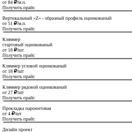
от
84
/м.п.
Получить прайс
Вертикальный «Z» - образный профиль оцинкованый
от
51
/м.п.
Получить прайс
Кляммер
стартовый оцинкованый
от
18
/шт
Получить прайс
Кляммер угловой оцинкованый
от
18
/шт
Получить прайс
Кляммер рядовой оцинкованый
от
27
/шт
Получить прайс
Прокладка паронитовая
от
4
/шт
Получить прайс
Дизайн проект